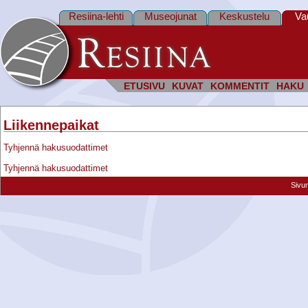
Resiina-lehti
Museojunat
Keskustelu
Va
ETUSIVU
KUVAT
KOMMENTIT
HAKU
Liikennepaikat
Tyhjennä hakusuodattimet
Tyhjennä hakusuodattimet
Sivu