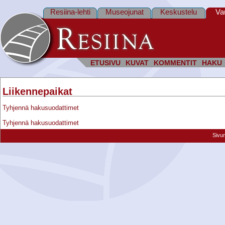
Resiina-lehti
Museojunat
Keskustelu
Va
ETUSIVU
KUVAT
KOMMENTIT
HAKU
Liikennepaikat
Tyhjennä hakusuodattimet
Tyhjennä hakusuodattimet
Sivu