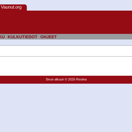
Vaunut.org
KU
KULKUTIEDOT
OHJEET
Sivun alkuun
© 2026 Resiina