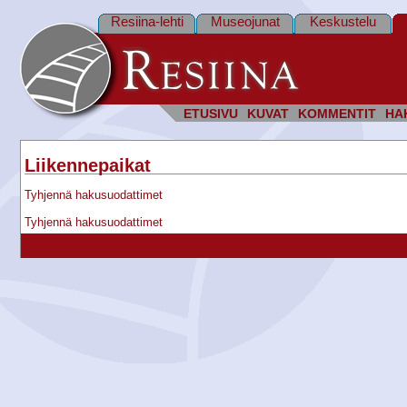
Resiina-lehti
Museojunat
Keskustelu
ETUSIVU
KUVAT
KOMMENTIT
HA
Liikennepaikat
Tyhjennä hakusuodattimet
Tyhjennä hakusuodattimet