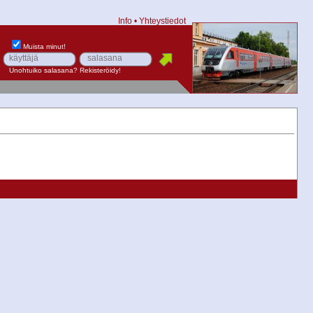
Info
•
Yhteystiedot
Muista minut!
Unohtuiko salasana?
Rekisteröidy!