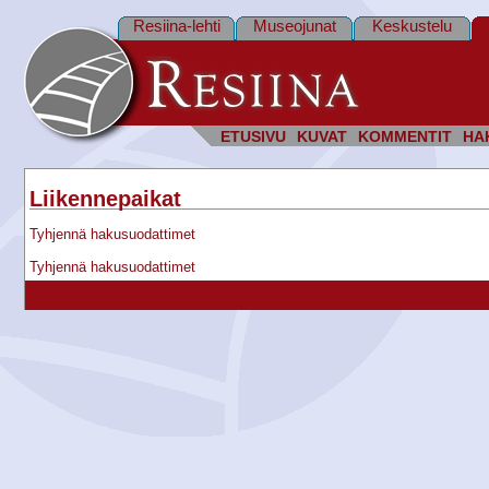
Resiina-lehti
Museojunat
Keskustelu
ETUSIVU
KUVAT
KOMMENTIT
HA
Liikennepaikat
Tyhjennä hakusuodattimet
Tyhjennä hakusuodattimet