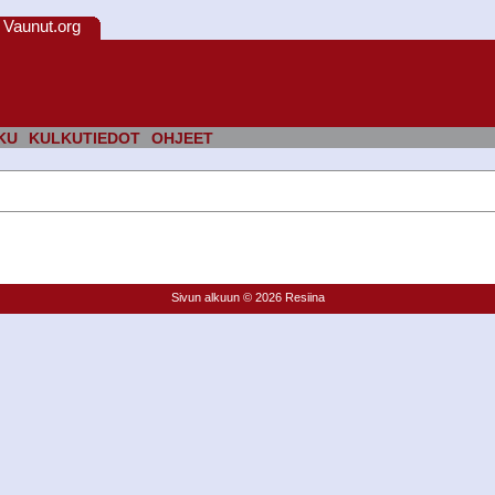
Vaunut.org
KU
KULKUTIEDOT
OHJEET
Sivun alkuun
© 2026 Resiina