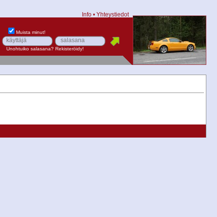
Info
•
Yhteystiedot
Muista minut!
Unohtuiko salasana?
Rekisteröidy!