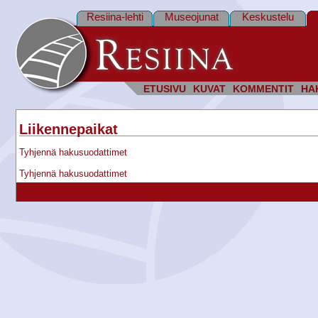
Resiina-lehti
Museojunat
Keskustelu
ETUSIVU
KUVAT
KOMMENTIT
HA
Liikennepaikat
Tyhjennä hakusuodattimet
Tyhjennä hakusuodattimet