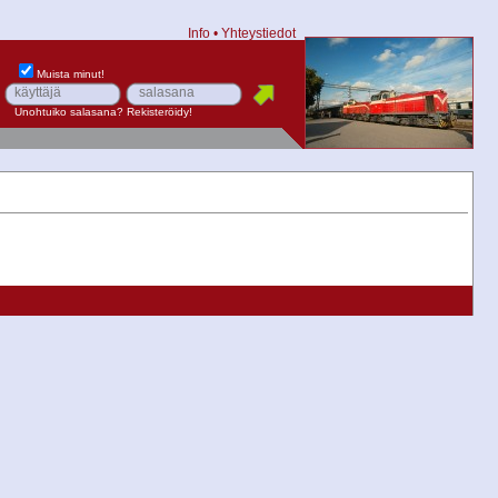
Info
•
Yhteystiedot
Muista minut!
Unohtuiko salasana?
Rekisteröidy!