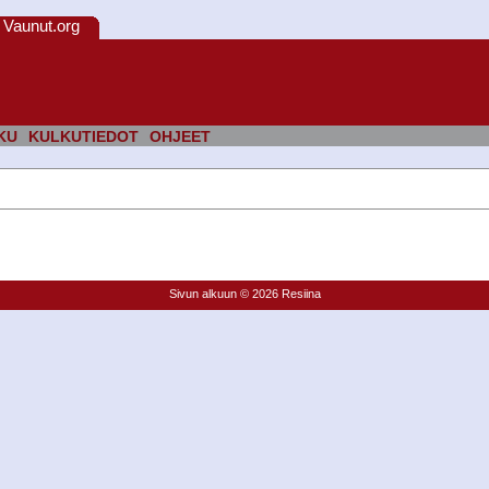
Vaunut.org
KU
KULKUTIEDOT
OHJEET
Sivun alkuun
© 2026 Resiina