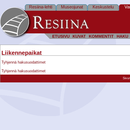
Resiina-lehti
Museojunat
Keskustelu
Va
ETUSIVU
KUVAT
KOMMENTIT
HAKU
Liikennepaikat
Tyhjennä hakusuodattimet
Tyhjennä hakusuodattimet
Sivu