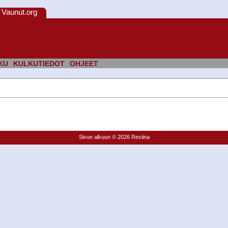
Vaunut.org
KU
KULKUTIEDOT
OHJEET
Sivun alkuun
© 2026 Resiina