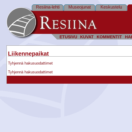
Resiina-lehti
Museojunat
Keskustelu
ETUSIVU
KUVAT
KOMMENTIT
HA
Liikennepaikat
Tyhjennä hakusuodattimet
Tyhjennä hakusuodattimet