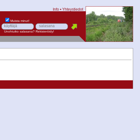
Info
•
Yhteystiedot
Muista minut!
Unohtuiko salasana?
Rekisteröidy!