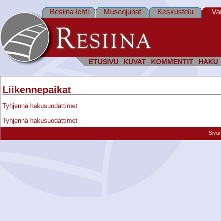
Resiina-lehti
Museojunat
Keskustelu
Va
ETUSIVU
KUVAT
KOMMENTIT
HAKU
Liikennepaikat
Tyhjennä hakusuodattimet
Tyhjennä hakusuodattimet
Sivu