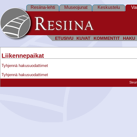
Resiina-lehti
Museojunat
Keskustelu
Va
ETUSIVU
KUVAT
KOMMENTIT
HAKU
Liikennepaikat
Tyhjennä hakusuodattimet
Tyhjennä hakusuodattimet
Sivu