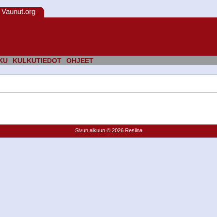
Vaunut.org
KU
KULKUTIEDOT
OHJEET
Sivun alkuun
© 2026 Resiina