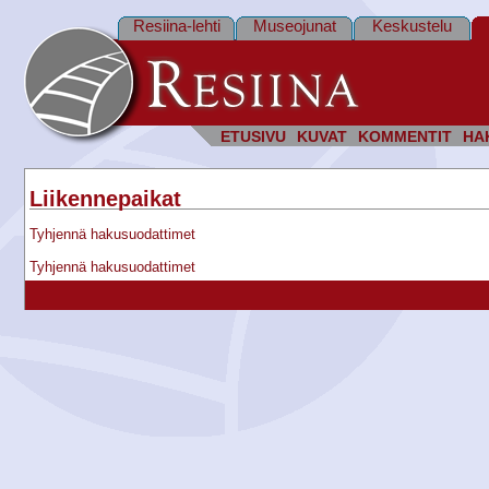
Resiina-lehti
Museojunat
Keskustelu
ETUSIVU
KUVAT
KOMMENTIT
HA
Liikennepaikat
Tyhjennä hakusuodattimet
Tyhjennä hakusuodattimet