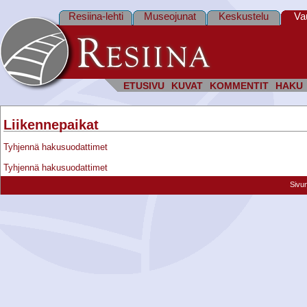
Resiina-lehti
Museojunat
Keskustelu
Va
ETUSIVU
KUVAT
KOMMENTIT
HAKU
Liikennepaikat
Tyhjennä hakusuodattimet
Tyhjennä hakusuodattimet
Sivu