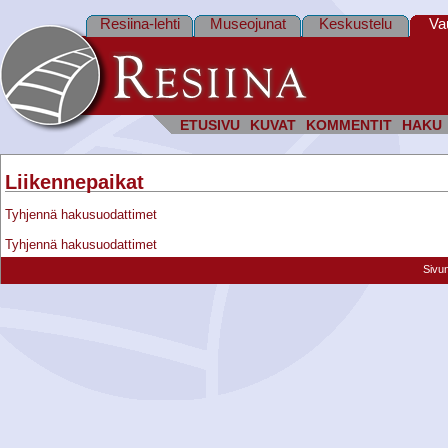
Resiina-lehti
Museojunat
Keskustelu
Va
ETUSIVU
KUVAT
KOMMENTIT
HAKU
Liikennepaikat
Tyhjennä hakusuodattimet
Tyhjennä hakusuodattimet
Sivu