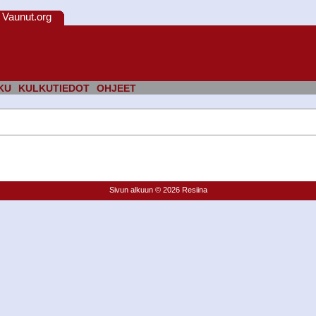
Vaunut.org
KU
KULKUTIEDOT
OHJEET
Sivun alkuun
© 2026 Resiina