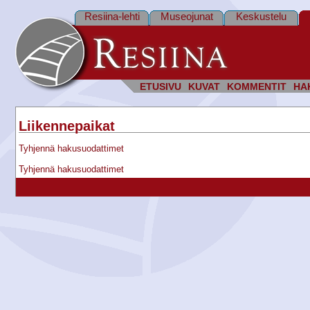
Resiina-lehti
Museojunat
Keskustelu
ETUSIVU
KUVAT
KOMMENTIT
HA
Liikennepaikat
Tyhjennä hakusuodattimet
Tyhjennä hakusuodattimet