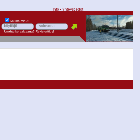
Info
•
Yhteystiedot
Muista minut!
Unohtuiko salasana?
Rekisteröidy!