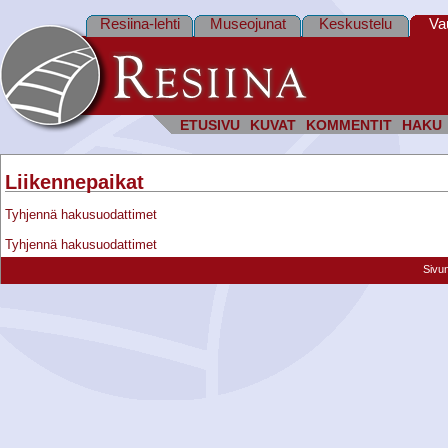
Resiina-lehti
Museojunat
Keskustelu
Va
ETUSIVU
KUVAT
KOMMENTIT
HAKU
Liikennepaikat
Tyhjennä hakusuodattimet
Tyhjennä hakusuodattimet
Sivu