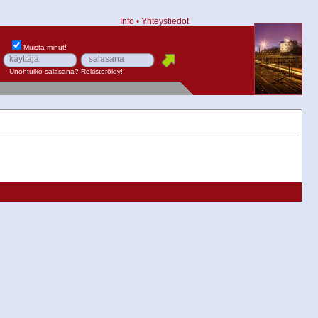
Info
•
Yhteystiedot
Muista minut!
Unohtuiko salasana?
Rekisteröidy!