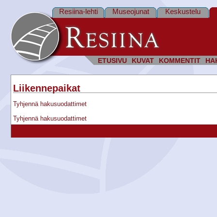
Resiina-lehti
Museojunat
Keskustelu
ETUSIVU
KUVAT
KOMMENTIT
HA
Liikennepaikat
Tyhjennä hakusuodattimet
Tyhjennä hakusuodattimet