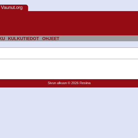
Vaunut.org
KU
KULKUTIEDOT
OHJEET
Sivun alkuun
© 2026 Resiina