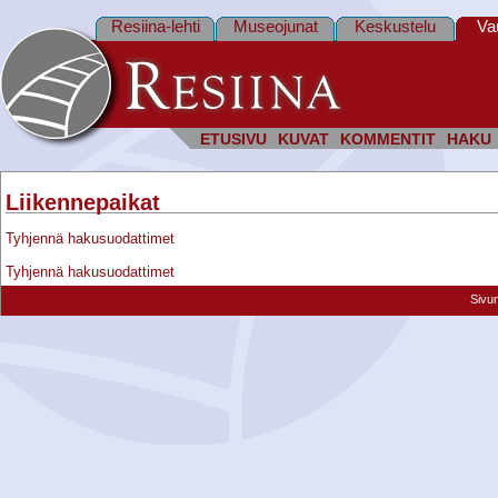
Resiina-lehti
Museojunat
Keskustelu
Va
ETUSIVU
KUVAT
KOMMENTIT
HAKU
Liikennepaikat
Tyhjennä hakusuodattimet
Tyhjennä hakusuodattimet
Sivu