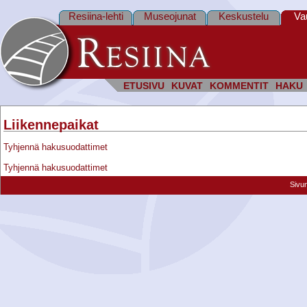
Resiina-lehti
Museojunat
Keskustelu
Va
ETUSIVU
KUVAT
KOMMENTIT
HAKU
Liikennepaikat
Tyhjennä hakusuodattimet
Tyhjennä hakusuodattimet
Sivu