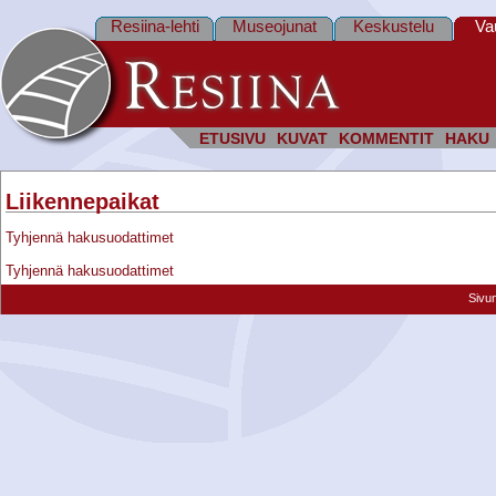
Resiina-lehti
Museojunat
Keskustelu
Va
ETUSIVU
KUVAT
KOMMENTIT
HAKU
Liikennepaikat
Tyhjennä hakusuodattimet
Tyhjennä hakusuodattimet
Sivu