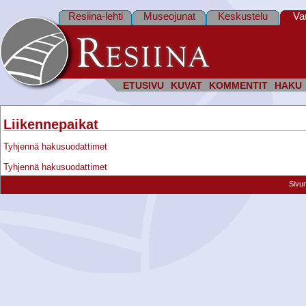
Resiina-lehti
Museojunat
Keskustelu
Va
ETUSIVU
KUVAT
KOMMENTIT
HAKU
Liikennepaikat
Tyhjennä hakusuodattimet
Tyhjennä hakusuodattimet
Sivu