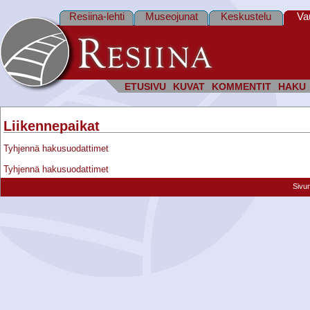
Resiina-lehti
Museojunat
Keskustelu
Va
ETUSIVU
KUVAT
KOMMENTIT
HAKU
Liikennepaikat
Tyhjennä hakusuodattimet
Tyhjennä hakusuodattimet
Sivu