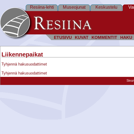
Resiina-lehti
Museojunat
Keskustelu
Va
ETUSIVU
KUVAT
KOMMENTIT
HAKU
Liikennepaikat
Tyhjennä hakusuodattimet
Tyhjennä hakusuodattimet
Sivu