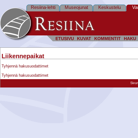
Resiina-lehti
Museojunat
Keskustelu
Va
ETUSIVU
KUVAT
KOMMENTIT
HAKU
Liikennepaikat
Tyhjennä hakusuodattimet
Tyhjennä hakusuodattimet
Sivu