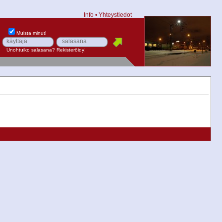
Info
•
Yhteystiedot
Muista minut!
Unohtuiko salasana?
Rekisteröidy!