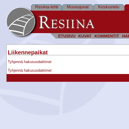
Resiina-lehti
Museojunat
Keskustelu
ETUSIVU
KUVAT
KOMMENTIT
HA
Liikennepaikat
Tyhjennä hakusuodattimet
Tyhjennä hakusuodattimet