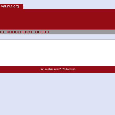
Vaunut.org
KU
KULKUTIEDOT
OHJEET
Sivun alkuun
© 2026 Resiina