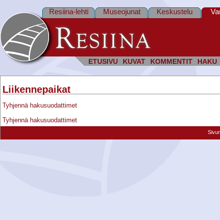
Resiina-lehti
Museojunat
Keskustelu
Va
ETUSIVU
KUVAT
KOMMENTIT
HAKU
Liikennepaikat
Tyhjennä hakusuodattimet
Tyhjennä hakusuodattimet
Sivu