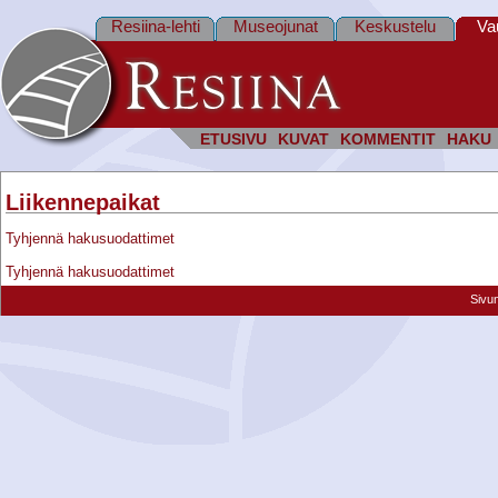
Resiina-lehti
Museojunat
Keskustelu
Va
ETUSIVU
KUVAT
KOMMENTIT
HAKU
Liikennepaikat
Tyhjennä hakusuodattimet
Tyhjennä hakusuodattimet
Sivu