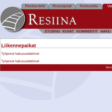
Resiina-lehti
Museojunat
Keskustelu
Va
ETUSIVU
KUVAT
KOMMENTIT
HAKU
Liikennepaikat
Tyhjennä hakusuodattimet
Tyhjennä hakusuodattimet
Sivu