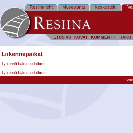
Resiina-lehti
Museojunat
Keskustelu
Va
ETUSIVU
KUVAT
KOMMENTIT
HAKU
Liikennepaikat
Tyhjennä hakusuodattimet
Tyhjennä hakusuodattimet
Sivu