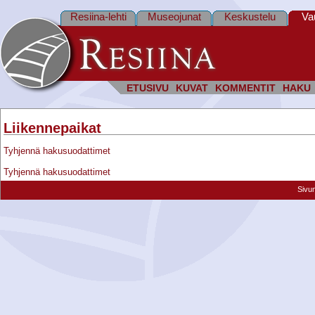
Resiina-lehti
Museojunat
Keskustelu
Va
ETUSIVU
KUVAT
KOMMENTIT
HAKU
Liikennepaikat
Tyhjennä hakusuodattimet
Tyhjennä hakusuodattimet
Sivu