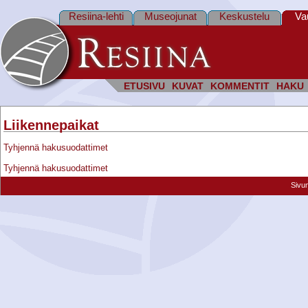
Resiina-lehti
Museojunat
Keskustelu
Va
ETUSIVU
KUVAT
KOMMENTIT
HAKU
Liikennepaikat
Tyhjennä hakusuodattimet
Tyhjennä hakusuodattimet
Sivu