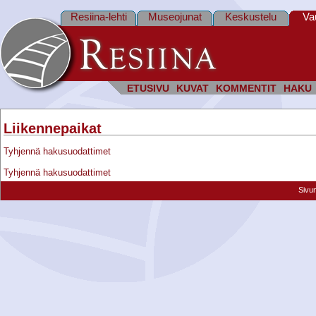
Resiina-lehti
Museojunat
Keskustelu
Va
ETUSIVU
KUVAT
KOMMENTIT
HAKU
Liikennepaikat
Tyhjennä hakusuodattimet
Tyhjennä hakusuodattimet
Sivu