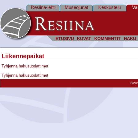
Resiina-lehti
Museojunat
Keskustelu
Va
ETUSIVU
KUVAT
KOMMENTIT
HAKU
Liikennepaikat
Tyhjennä hakusuodattimet
Tyhjennä hakusuodattimet
Sivu