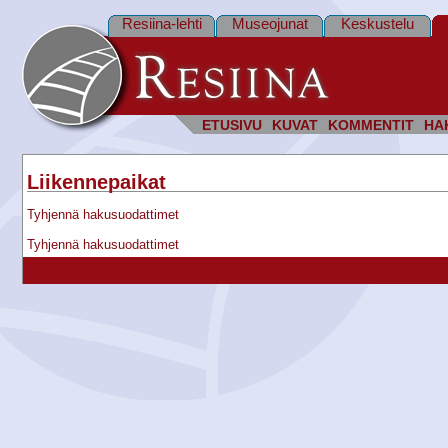
Resiina-lehti
Museojunat
Keskustelu
ETUSIVU
KUVAT
KOMMENTIT
HA
Liikennepaikat
Tyhjennä hakusuodattimet
Tyhjennä hakusuodattimet