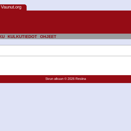
Vaunut.org
KU
KULKUTIEDOT
OHJEET
Sivun alkuun
© 2026 Resiina