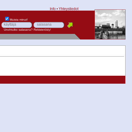
Info
•
Yhteystiedot
Muista minut!
Unohtuiko salasana?
Rekisteröidy!