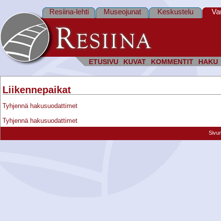
Resiina-lehti
Museojunat
Keskustelu
Va
ETUSIVU
KUVAT
KOMMENTIT
HAKU
Liikennepaikat
Tyhjennä hakusuodattimet
Tyhjennä hakusuodattimet
Sivu