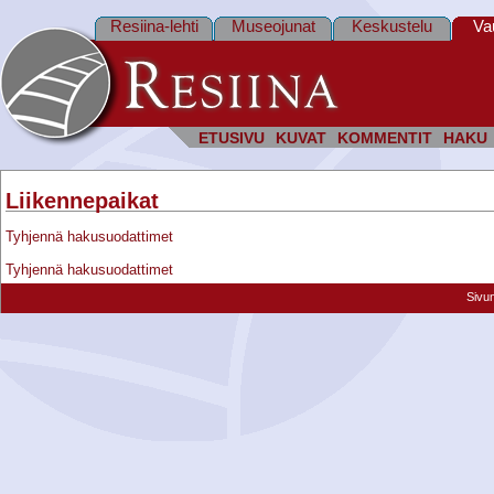
Resiina-lehti
Museojunat
Keskustelu
Va
ETUSIVU
KUVAT
KOMMENTIT
HAKU
Liikennepaikat
Tyhjennä hakusuodattimet
Tyhjennä hakusuodattimet
Sivu