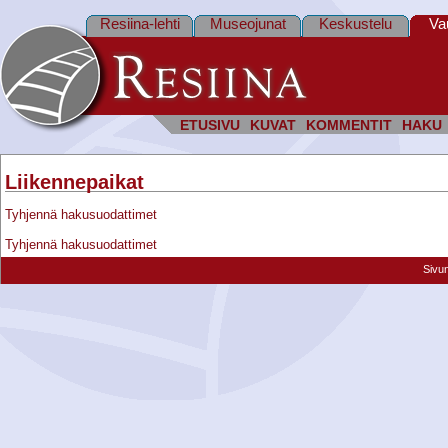
Resiina-lehti
Museojunat
Keskustelu
Va
ETUSIVU
KUVAT
KOMMENTIT
HAKU
Liikennepaikat
Tyhjennä hakusuodattimet
Tyhjennä hakusuodattimet
Sivu