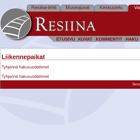
Resiina-lehti
Museojunat
Keskustelu
Va
ETUSIVU
KUVAT
KOMMENTIT
HAKU
Liikennepaikat
Tyhjennä hakusuodattimet
Tyhjennä hakusuodattimet
Sivu