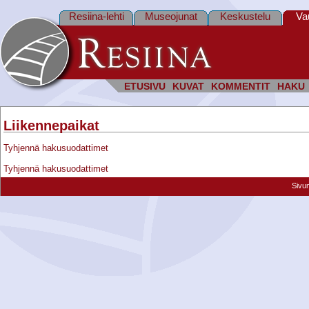
Resiina-lehti
Museojunat
Keskustelu
Va
ETUSIVU
KUVAT
KOMMENTIT
HAKU
Liikennepaikat
Tyhjennä hakusuodattimet
Tyhjennä hakusuodattimet
Sivu