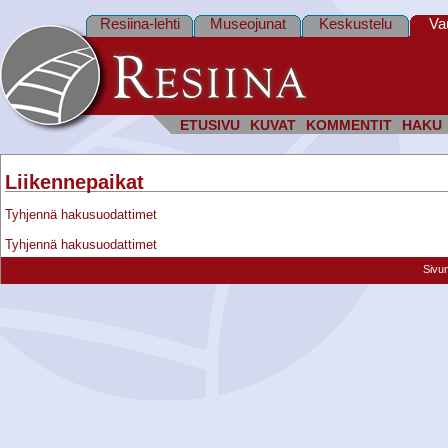
Resiina-lehti
Museojunat
Keskustelu
Va
ETUSIVU
KUVAT
KOMMENTIT
HAKU
Liikennepaikat
Tyhjennä hakusuodattimet
Tyhjennä hakusuodattimet
Sivu