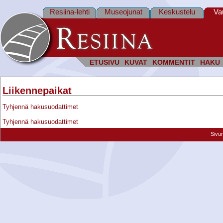
Resiina-lehti
Museojunat
Keskustelu
Va
ETUSIVU
KUVAT
KOMMENTIT
HAKU
Liikennepaikat
Tyhjennä hakusuodattimet
Tyhjennä hakusuodattimet
Sivu