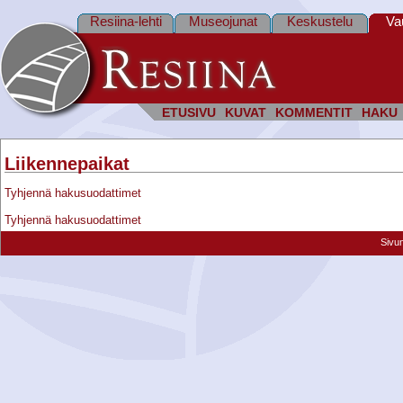
Resiina-lehti
Museojunat
Keskustelu
Va
ETUSIVU
KUVAT
KOMMENTIT
HAKU
Liikennepaikat
Tyhjennä hakusuodattimet
Tyhjennä hakusuodattimet
Sivu