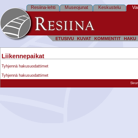
Resiina-lehti
Museojunat
Keskustelu
Va
ETUSIVU
KUVAT
KOMMENTIT
HAKU
Liikennepaikat
Tyhjennä hakusuodattimet
Tyhjennä hakusuodattimet
Sivu