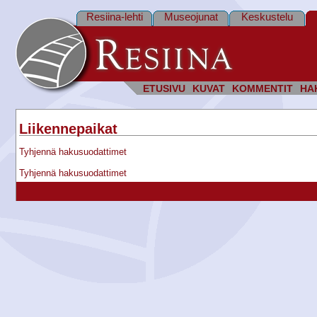
Resiina-lehti
Museojunat
Keskustelu
ETUSIVU
KUVAT
KOMMENTIT
HA
Liikennepaikat
Tyhjennä hakusuodattimet
Tyhjennä hakusuodattimet