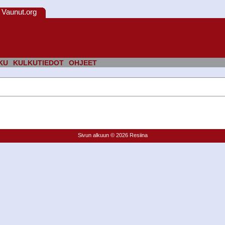
Vaunut.org
KU
KULKUTIEDOT
OHJEET
Sivun alkuun
© 2026 Resiina