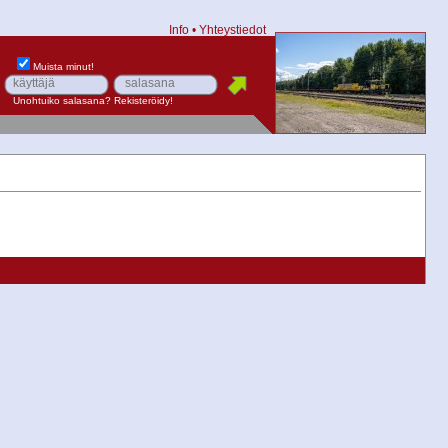
Info
•
Yhteystiedot
Muista minut!
Unohtuiko salasana?
Rekisteröidy!