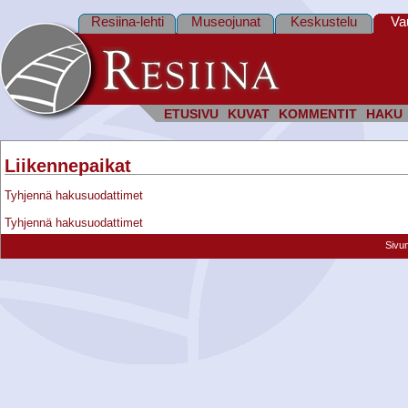
Resiina-lehti
Museojunat
Keskustelu
Va
ETUSIVU
KUVAT
KOMMENTIT
HAKU
Liikennepaikat
Tyhjennä hakusuodattimet
Tyhjennä hakusuodattimet
Sivu