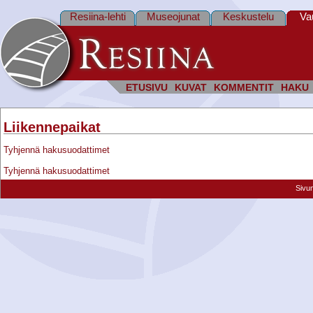
Resiina-lehti
Museojunat
Keskustelu
Va
ETUSIVU
KUVAT
KOMMENTIT
HAKU
Liikennepaikat
Tyhjennä hakusuodattimet
Tyhjennä hakusuodattimet
Sivu