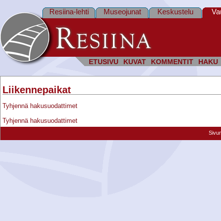
Resiina-lehti
Museojunat
Keskustelu
Va
ETUSIVU
KUVAT
KOMMENTIT
HAKU
Liikennepaikat
Tyhjennä hakusuodattimet
Tyhjennä hakusuodattimet
Sivu