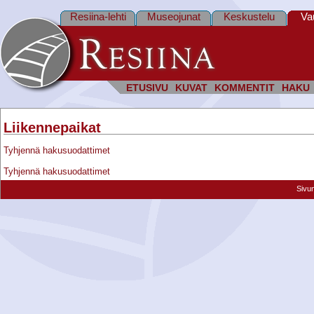
Resiina-lehti
Museojunat
Keskustelu
Va
ETUSIVU
KUVAT
KOMMENTIT
HAKU
Liikennepaikat
Tyhjennä hakusuodattimet
Tyhjennä hakusuodattimet
Sivu