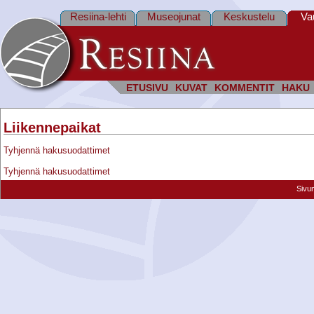
Resiina-lehti
Museojunat
Keskustelu
Va
ETUSIVU
KUVAT
KOMMENTIT
HAKU
Liikennepaikat
Tyhjennä hakusuodattimet
Tyhjennä hakusuodattimet
Sivu