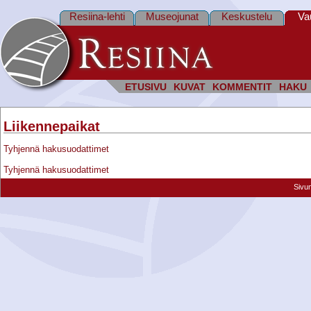
Resiina-lehti
Museojunat
Keskustelu
Va
ETUSIVU
KUVAT
KOMMENTIT
HAKU
Liikennepaikat
Tyhjennä hakusuodattimet
Tyhjennä hakusuodattimet
Sivu