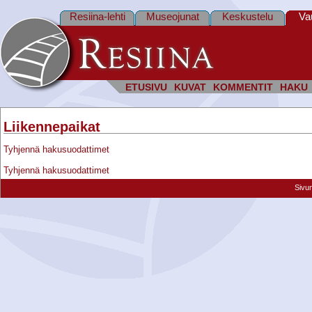
Resiina-lehti
Museojunat
Keskustelu
Va
ETUSIVU
KUVAT
KOMMENTIT
HAKU
Liikennepaikat
Tyhjennä hakusuodattimet
Tyhjennä hakusuodattimet
Sivu