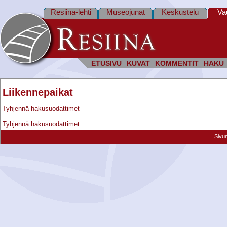
Resiina-lehti
Museojunat
Keskustelu
Va
ETUSIVU
KUVAT
KOMMENTIT
HAKU
Liikennepaikat
Tyhjennä hakusuodattimet
Tyhjennä hakusuodattimet
Sivu